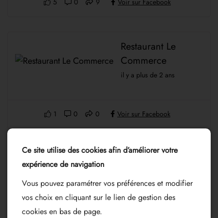
5
0
9
Voir sur Facebook
Restaurant Le
Commerce
il y a plus de 2 ans
1
0
0
Voir sur Facebook
Ce site utilise des cookies afin d’améliorer votre
Restaurant Le
expérience de navigation
Commerce
Vous pouvez paramétrer vos préférences et modifier
il y a plus de 2 ans
vos choix en cliquant sur le lien de gestion des
cookies en bas de page.