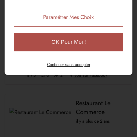
1
0
1
Voir sur Facebook
Paramétrer Mes Choix
Restaurant Le
Commerce
OK Pour Moi !
il y a plus de 2 ans
Continuer sans accepter
5
0
2
Voir sur Facebook
Restaurant Le
Commerce
il y a plus de 2 ans